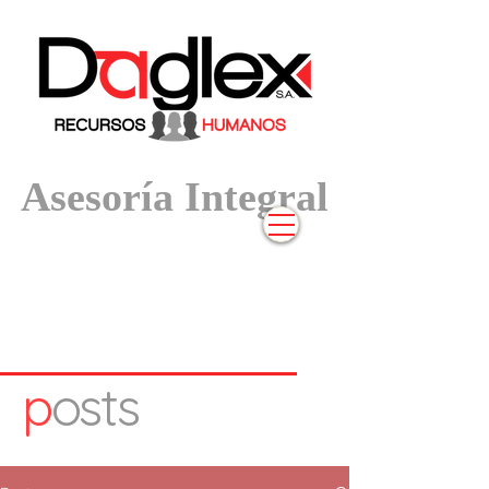
Asesoría In
tegral
p
osts