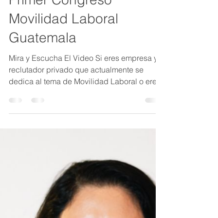
Movilidad Laboral
Guatemala
Mira y Escucha El Video Si eres empresa y/o
reclutador privado que actualmente se
dedica al tema de Movilidad Laboral o eres
empresario y deseas incorporarlo al servicio
de nuestra sociedad laboral, siguiendo
buenas prácticas de reclutamiento para los
candidatos y dentro del marco legal,
escríbenos para participar y conocer el
proceso de inscripción:
gremialcamog@gmail.com "CAMOG"
Gremial de Capital Humano y Movilidad
Laboral de Guatemala, ascrita a CECOMS