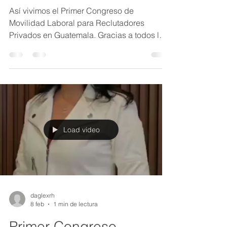
Así vivimos el Primer Congreso de
Movilidad Laboral para Reclutadores
Privados en Guatemala. Gracias a todos los
que nos acompañaron. Fue un éxito!! Haz
clic en la flecha de arriba para ver los
momentos destacados del video o echa un
vistazo a la galería de abajo
Load video
daglexrh
8 feb
1 min de lectura
Primer Congreso