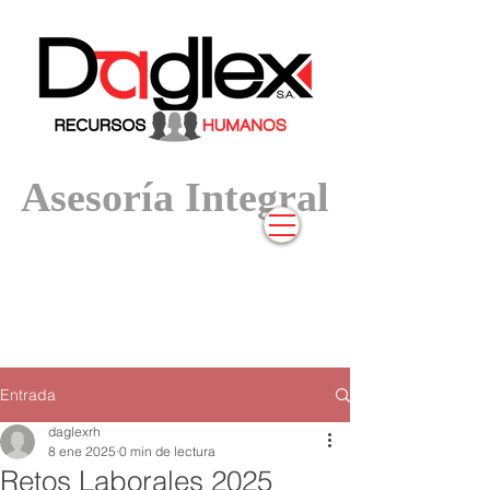
Asesoría In
tegral
Entrada
daglexrh
8 ene 2025
0 min de lectura
Retos Laborales 2025