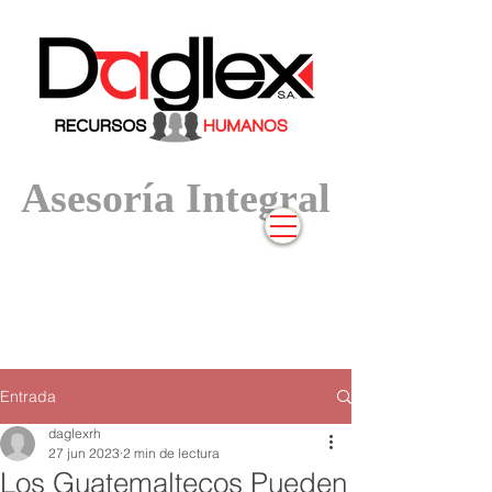
Asesoría In
tegral
Entrada
daglexrh
27 jun 2023
2 min de lectura
Los Guatemaltecos Pueden