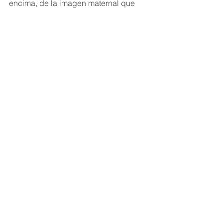
encima, de la imagen maternal que  
solíamos estar acostumbrados, 
pasamos a la imagen de una maestra, 
quien a su vez debe conocerme y 
ganarse mi confianza. A esto lo 
podemos llamar,  mi primer momento 
de verdad referente a las relaciones 
interpersonales.
Ver todo
Entradas recientes