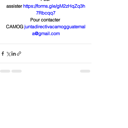
assister 
https://forms.gle/gM2zHqZq3h
7Rbcqq7
Pour contacter 
CAMOG 
juntadirectivacamogguatemal
a@gmail.com
Voir tout
Posts récents