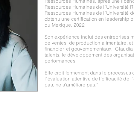
Ressources Humaines, après une licen
Ressources Humaines de l´Université Ra
Ressources Humaines de l´Université de
obtenu une certification en leadership po
du Mexique, 2022
Son expérience inclut des entreprises m
de ventes, de production alimentaire, et
financier, et gouvernementaux. Claudia 
talents, le développement des organisati
performances.
Elle croit fermement dans le processus 
l´évaluation attentive de l’efficacité de
pas, ne s'améliore pas.”