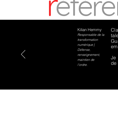
r
éfér
Cl
Kilian Hemmy
tal
Responsable de la
transformation
Gua
numérique |
emp
Défense,
renseignement,
Je 
maintien de
de 
l'ordre.