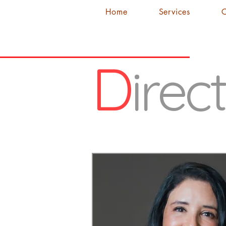
Home
Services
C
D
irec