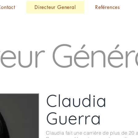
ontact
Directeur General
Reférences
teur Génér
Claudia
Guerra
Claudia fait une carrière de plus de 20