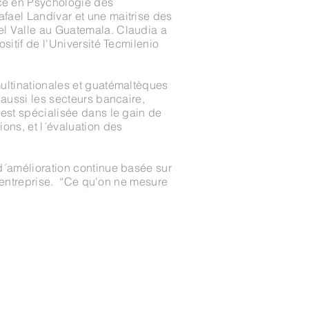
ce en Psychologie des
fael Landívar et une maitrise des
l Valle au Guatemala. Claudia a
sitif de l'Université Tecmilenio
ultinationales et guatémaltèques
 aussi les secteurs bancaire,
est spécialisée dans le gain de
ons, et l´évaluation des
d´amélioration continue basée sur
 l´entreprise. “Ce qu'on ne mesure