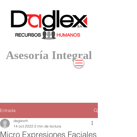
Asesoría In
tegral
Entrada
daglexrh
14 oct 2022
2 min de lectura
Micro Expresiones Faciales