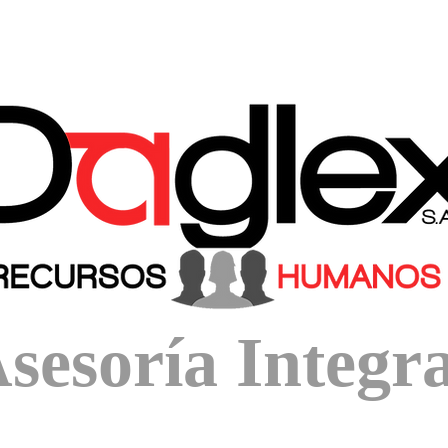
sesoría In
tegra