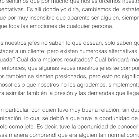
pero sentimos que por mucho que nos esforcemos nuestr
pectativas. Es allí donde yo diría, cambiemos de  estrat
que por muy insensible que aparente ser alguien, siemp
 que toca las emociones de cualquier persona.
s nuestros jefes no saben lo que desean, solo saben q
facer a un cliente, pero existen numerosas alternativas p
uada? Cuál dará mejores resultados? Cuál brindará más
 entonces, que algunas veces nuestros jefes se comport
los también se sienten presionados, pero esto no signifi
osotros o que nosotros no les agrademos, simplemente 
a asimilar también la presión y las demandas que llegan
n particular, con quien tuve muy buena relación, sin dud
icación, lo cual se debió a que tuve la oportunidad de
o como jefe. Es decir, tuve la oportunidad de conocer a
 esa manera comprendí que era alguien tan normal como