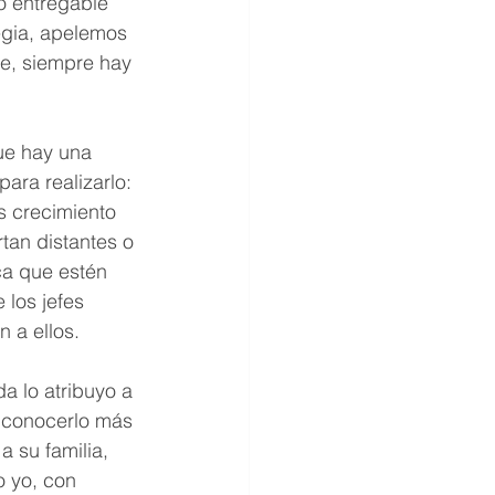
o entregable 
egia, apelemos 
re, siempre hay 
ue hay una 
ara realizarlo: 
 crecimiento 
an distantes o 
ca que estén 
los jefes 
 a ellos.
a lo atribuyo a 
 conocerlo más 
 su familia, 
 yo, con 